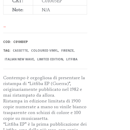
CAT:
C01003EP
Note:
N/A
–
COD:
C01003EP
TAG:
CASSETTE
,
COLOURED VINYL
,
FIRENZE
,
ITALIAN NEW WAVE
,
LIMITED EDITION
,
LITFIBA
Contempo è orgogliosa di presentare la
ristampa di “Litfiba EP (Guerra)”,
originariamente pubblicato nel 1982 e
mai ristampato da allora.
Ristampa in edizione limitata di 1900
copie numerate a mano su vinile bianco
trasparente con schizzi di colore e 100
copie su musicassetta.
“Litfiba EP” è la prima pubblicazione dei
Litfiba, una delle più rare, con copie