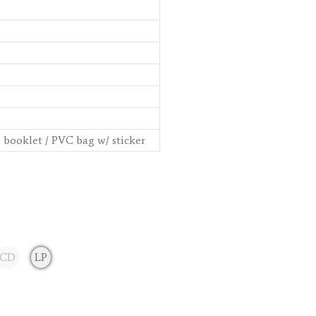
d booklet / PVC bag w/ sticker
CD
LP