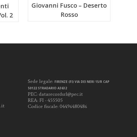
Giovanni Fusco – Deserto
nti
Rosso
ol. 2
Sede legale:
FIRENZE (FI) VIA DEI NERI 15/R CAP
50122 STRADARIO A3632
PEC:
datarecordsrl@pec.it
REA: FI - 455505
it
Codice fiscale: 04496480486