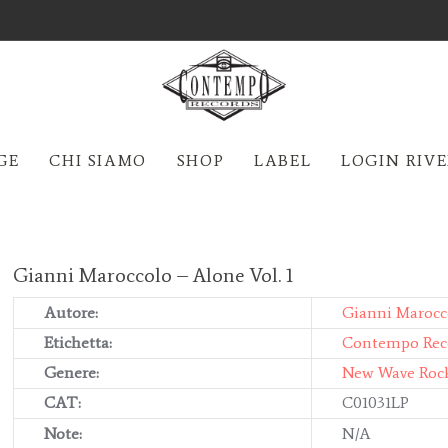
GE
CHI SIAMO
SHOP
LABEL
LOGIN RIV
Gianni Maroccolo – Alone Vol. 1
Autore:
Gianni Marocc
Etichetta:
Contempo Rec
Genere:
New Wave Roc
CAT:
C01031LP
Note:
N/A