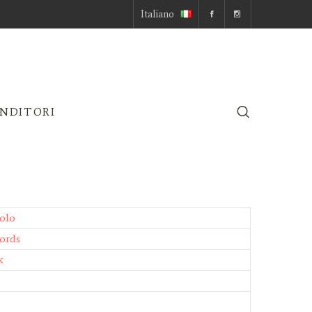
Italiano
ENDITORI
olo
ords
k