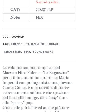
Soundtracks
CAT:
C02016LP
Note:
N/A
COD:
C02016LP
TAG:
FIDENCO
,
ITALIAN MUSIC
,
LOUNGE
,
REMASTERED
,
SEXY
,
SOUNDTRACKS
La colonna sonora composta dal
Maestro Nico Fidenco “La Ragazzina”
per il film omonimo diretto da Mario
Imperoli con protagonista una giovane
Gloria Guida, è una raccolta di tracce
estremamente raffinate che spaziano
dal beat alla lounge, dall' “easy” funk
allo “spacey” pop.
Una delle più belle ed anche più rare